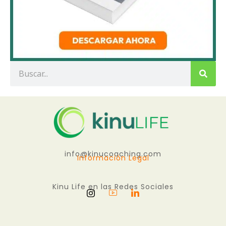
info@kinucoaching.com
Información Legal
Kinu Life en las Redes Sociales