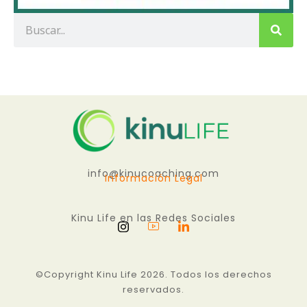
info@kinucoaching.com
Información Legal
Kinu Life en las Redes Sociales
©Copyright Kinu Life 2026. Todos los derechos
reservados.