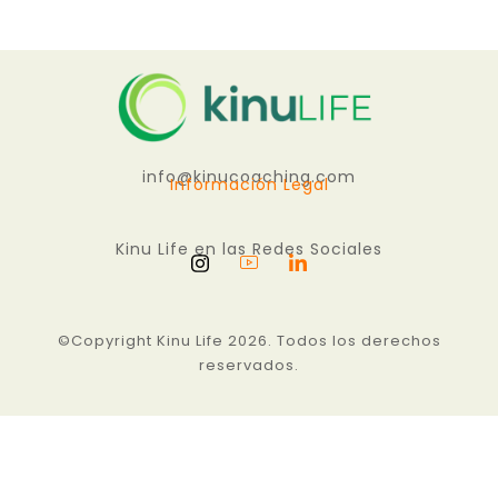
info@kinucoaching.com
Información Legal
Kinu Life en las Redes Sociales
©Copyright Kinu Life 2026. Todos los derechos
reservados.