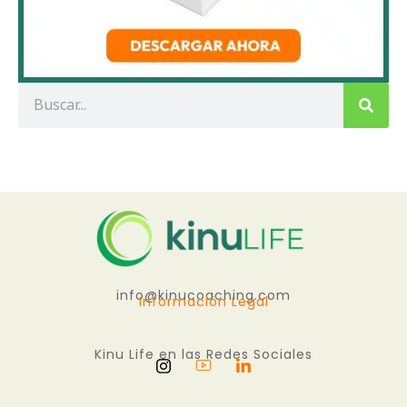
info@kinucoaching.com
Información Legal
Kinu Life en las Redes Sociales