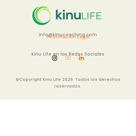
info@kinucoaching.com
Información Legal
Kinu Life en las Redes Sociales
©Copyright Kinu Life 2026. Todos los derechos
reservados.